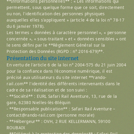
**Informations personnelles** : « Les informations qui
permettent, sous quelque forme que ce soit, directement
ou non, l'identification des personnes physiques
auxquelles elles s'appliquent » (article 4 de la loi n° 78-17
du 6 janvier 1978).
Les termes « données à caractère personnel », « personne
concernée », « sous-traitant » et « données sensibles » ont
le sens défini par le **Règlement Général sur la
Protection des Données (RGPD : n° 2016-679)**.
Présentation du site internet
En vertu de l'article 6 de la loi n° 2004-575 du 21 juin 2004
pour la confiance dans l'économie numérique, il est
précisé aux utilisateurs du site internet **rando-
rail.com** l'identité des différents intervenants dans le
cadre de sa réalisation et de son suivi :
- **Société** : EURL Safari Rail Aventure, 13, rue de la
gare, 62380 Nielles-lès-Bléquin
- **Responsable publication** : Safari Rail Aventure –
contact@rando-rail.com (personne morale)
- **Hébergeur** : OVH, 2 RUE KELLERMANN, 59100
ROUBAIX
- **Délégué à la protection des données** : Safari Rail