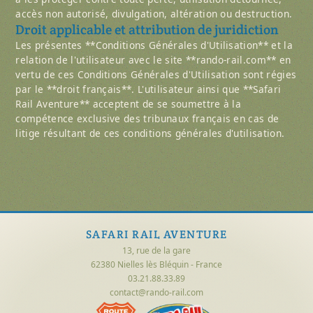
accès non autorisé, divulgation, altération ou destruction.
Droit applicable et attribution de juridiction
Les présentes **Conditions Générales d'Utilisation** et la
relation de l'utilisateur avec le site **rando-rail.com** en
vertu de ces Conditions Générales d'Utilisation sont régies
par le **droit français**. L'utilisateur ainsi que **Safari
Rail Aventure** acceptent de se soumettre à la
compétence exclusive des tribunaux français en cas de
litige résultant de ces conditions générales d'utilisation.
SAFARI RAIL AVENTURE
13, rue de la gare
62380 Nielles lès Bléquin - France
03.21.88.33.89
contact@rando-rail.com