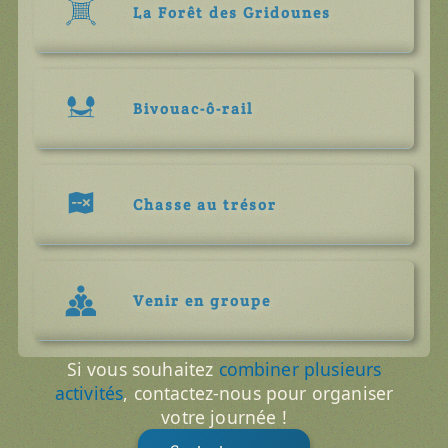
La Forêt des Gridounes
Bivouac-ô-rail
Chasse au trésor
Venir en groupe
Si vous souhaitez
combiner plusieurs
activités
, contactez-nous pour organiser
votre journée !